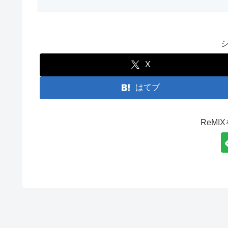
X
はてブ
ReMI