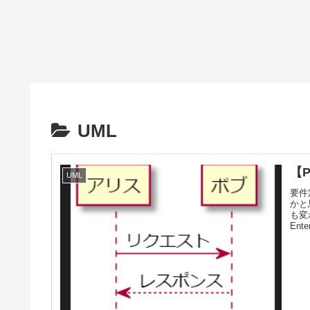
UML
【
UML
要件
かと
も変
Ente