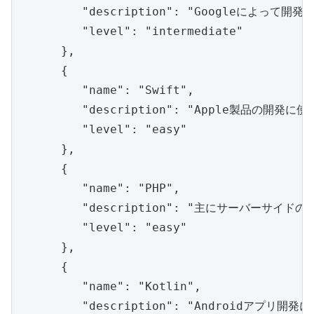
         "description": "Googleに
         "level": "intermediate"

      },

      {

         "name": "Swift",

         "description": "Apple製品の開
         "level": "easy"

      },

      {

         "name": "PHP",

         "description": "主にサーバーサイ
         "level": "easy"

      },

      {

         "name": "Kotlin",

         "description": "Androidアプ