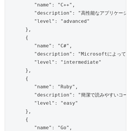
         "name": "C++",

         "description": "高性能なアプ
         "level": "advanced"

      },

      {

         "name": "C#",

         "description": "Microso
         "level": "intermediate"

      },

      {

         "name": "Ruby",

         "description": "簡潔で読みや
         "level": "easy"

      },

      {

         "name": "Go",
