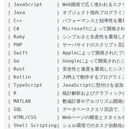
| JavaScript     | Web開発で広く使われるスクリ
| Java           | オブジェクト指向プログ
| C++            | パフォーマンスと効率性を重視した
| C#             | Microsoftによって
| Ruby           | シンプルさと生産性を重視したイ
| PHP            | サーバサイドのスクリプト言語で、W
| Swift          | Appleによって開発されたプ
| Go             | Googleによって開発されたシ
| Rust           | 安全性と速度を重視したシステムプロ
| Kotlin         | JVM上で動作するプログラミング
| TypeScript     | JavaScriptに型付けを追加した
| R              | 統計解析およびグラフィックのための
| MATLAB         | 数値計算やアルゴリズム開発のための
| SQL            | データベースクエリ言語で、データ
| HTML/CSS       | Webページの構造とスタイル
| Shell Scripting| シェル環境でのタスク自動化のための