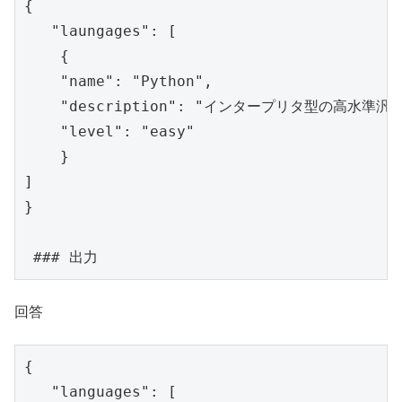
{

   "laungages": [

    {

    "name": "Python",

    "description": "インタープリタ型の高水準
    "level": "easy"

    }

]

}

 ### 出力
回答
{

   "languages": [
