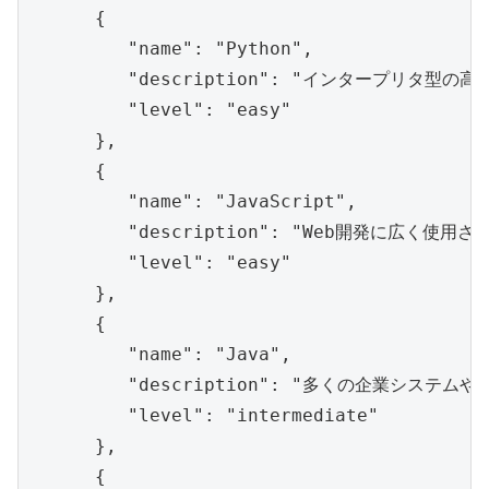
      {

         "name": "Python",

         "description": "インタープリタ
         "level": "easy"

      },

      {

         "name": "JavaScript",

         "description": "Web開発に広く
         "level": "easy"

      },

      {

         "name": "Java",

         "description": "多くの企業シス
         "level": "intermediate"

      },

      {
