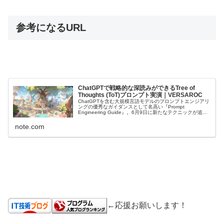
参考になるURL
ChatGPTで戦略的な深読みができるTree of
Thoughts (ToT)プロンプト実演｜VERSAROC
ChatGPTを含む大規模言語モデルのプロンプトエンジアリ
ングの優秀なガイダンスとして名高い『Prompt
Engineering Guide』。6月9日に新たなテクニックが追記
されました。 Tree of Thoughts (ToT)です...
note.com
←応援お願いします！