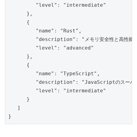
         "level": "intermediate"

      },

      {

         "name": "Rust",

         "description": "メモリ安全性と
         "level": "advanced"

      },

      {

         "name": "TypeScript",

         "description": "JavaScrip
         "level": "intermediate"

      }

   ]
