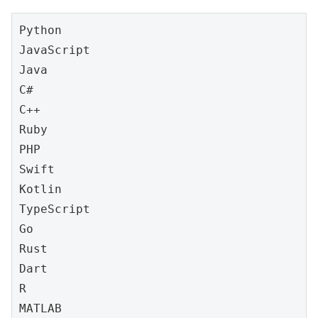
Python

JavaScript

Java

C#

C++

Ruby

PHP

Swift

Kotlin

TypeScript

Go

Rust

Dart

R

MATLAB
