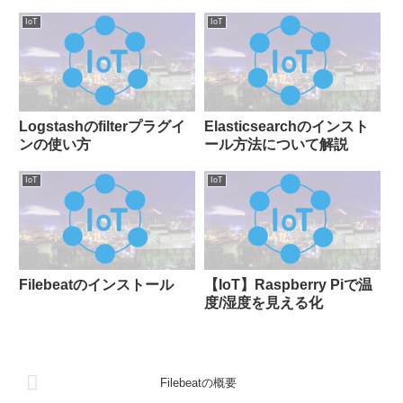
IoT
IoT
Logstashのfilterプラグイ
Elasticsearchのインスト
ンの使い方
ール方法について解説
IoT
IoT
Filebeatのインストール
【IoT】Raspberry Piで温
度/湿度を見える化
Filebeatの概要