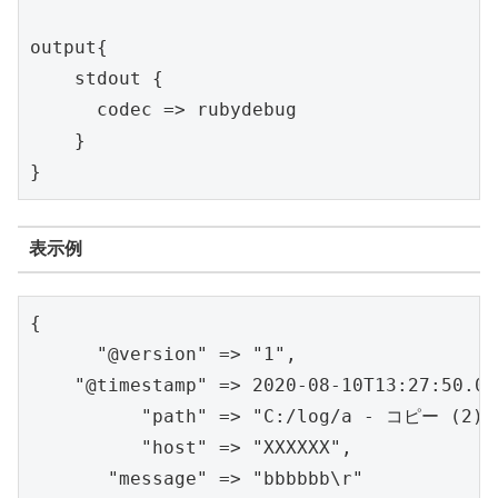
output{

    stdout {

      codec => rubydebug 

    }

}
表示例
{

      "@version" => "1",

    "@timestamp" => 2020-08-10T13:27:50.083
          "path" => "C:/log/a - コピー (2).l
          "host" => "XXXXXX",

       "message" => "bbbbbb\r"
