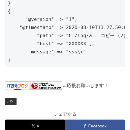
}

{

      "@version" => "1",

    "@timestamp" => 2020-08-10T13:27:50.082
          "path" => "C:/log/a - コピー (2).l
          "host" => "XXXXXX",

       "message" => "sss\r"

}
←応援お願いします！
IoT
シェアする
X
Facebook