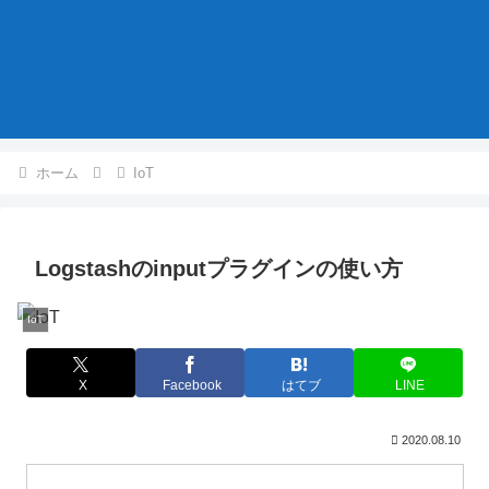
ホーム
IoT
Logstashのinputプラグインの使い方
IoT
X
Facebook
はてブ
LINE
2020.08.10