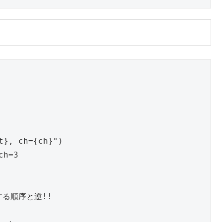
t}, ch={ch}"
)