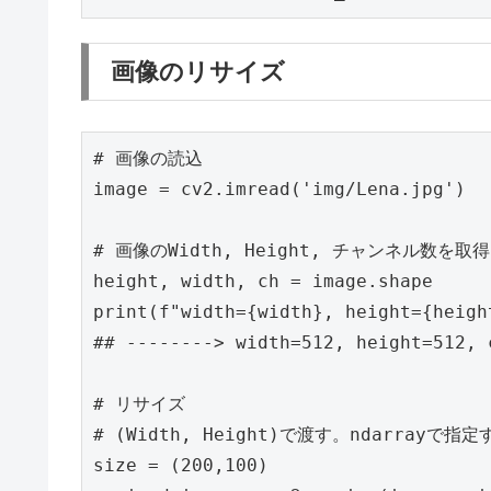
画像のリサイズ
image
=
cv2
.
imread
(
'img/Lena.jpg'
)
height
,
width
,
ch
=
image
.
shape
print
(
f
"width={width}, height={heigh
# リサイズ

size
=
(
200
,
100
)