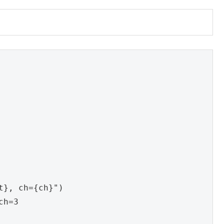
t}, ch={ch}"
)