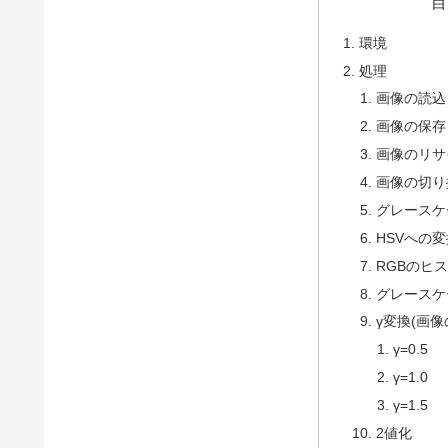
目
環境
処理
画像の読込
画像の保存
画像のリサ
画像の切り
グレースケ
HSVへの
RGBのヒ
グレースケ
γ変換(画
γ=0.5
γ=1.0
γ=1.5
2値化