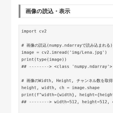
画像の読込・表示
import
cv2
image
=
cv2
.
imread
(
'img/Lena.jpg'
)
print
(
type
(
image
))
height
,
width
,
ch
=
image
.
shape
print
(
f
"width={width}, height={heigh