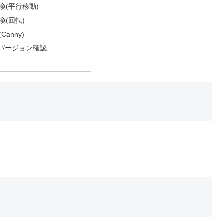
換(平行移動)
換(回転)
anny)
のバージョン確認