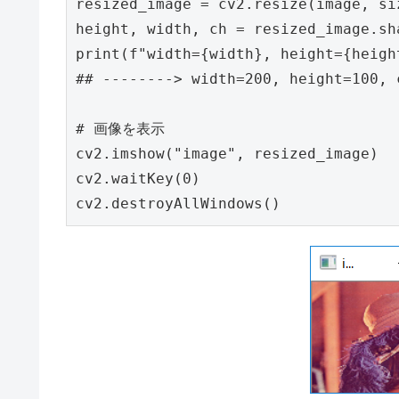
resized_image
=
cv2
.
resize
(
image
,
si
height
,
width
,
ch
=
resized_image
.
sh
print
(
f
"width={width}, height={heigh
cv2
.
imshow
(
"image"
,
resized_image
)
cv2
.
waitKey
(
0
)
cv2
.
destroyAllWindows
()