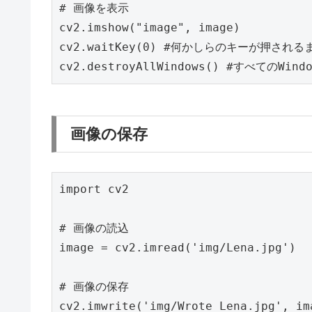
cv2
.
imshow
(
"image"
,
image
)
cv2
.
waitKey
(
0
)
cv2
.
destroyAllWindows
()
画像の保存
import
cv2
image
=
cv2
.
imread
(
'img/Lena.jpg'
)
cv2
.
imwrite
(
'img/Wrote_Lena.jpg'
,
im