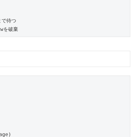
age
)