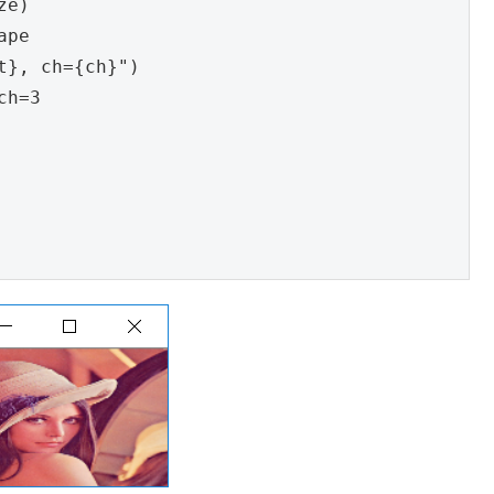
ze
)
ape
t}, ch={ch}"
)