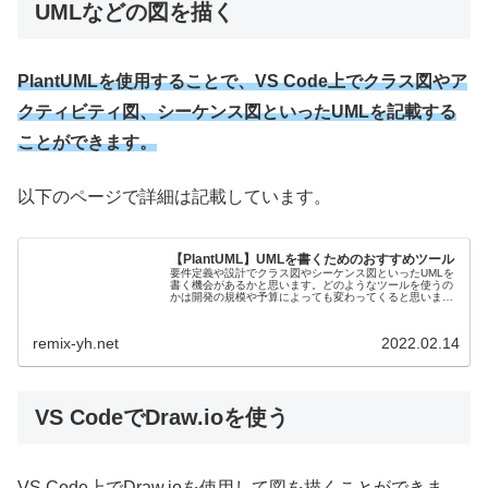
UMLなどの図を描く
PlantUML
を使用することで、VS Code上でクラス図やア
クティビティ図、シーケンス図といったUMLを記載する
ことができます。
以下のページで詳細は記載しています。
【PlantUML】UMLを書くためのおすすめツール
要件定義や設計でクラス図やシーケンス図といったUMLを
書く機会があるかと思います。どのようなツールを使うの
かは開発の規模や予算によっても変わってくると思いま
す。個人的に有料で一番オススメなものは、Enterprise
Architectです...
remix-yh.net
2022.02.14
VS CodeでDraw.ioを使う
VS Code上でDraw.ioを使用して図を描くことができま