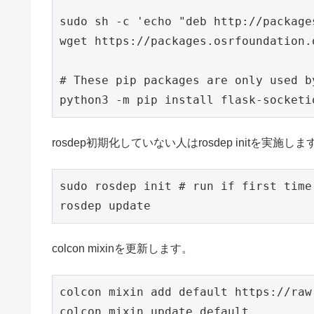
sudo sh -c 'echo "deb http://package
wget https://packages.osrfoundation.
# These pip packages are only used b
python3 -m pip install flask-socketi
rosdep初期化していない人はrosdep initを実施しま
sudo rosdep init 
# run if first time
rosdep update
colcon mixinを更新します。
colcon mixin add default https://raw
colcon mixin update default