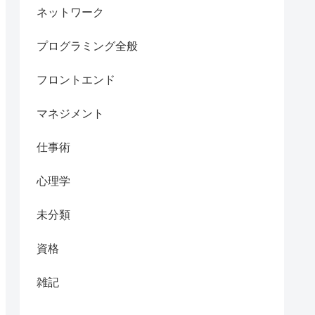
ネットワーク
_release -cs` main" > /etc/apt/sources.list.d
プログラミング全般
フロントエンド


マネジメント
仕事術
心理学
未分類
資格
雑記
pository/master/index.yaml
