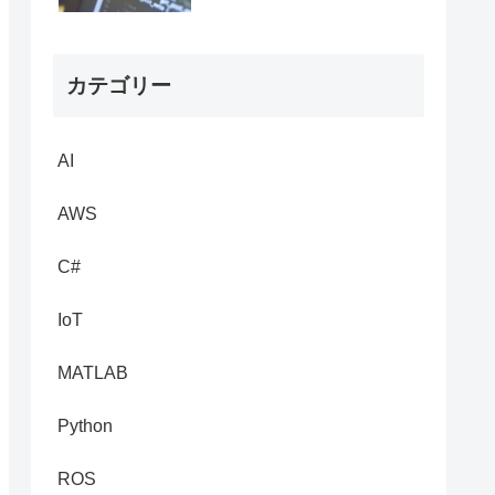
カテゴリー
AI
AWS
C#
IoT
MATLAB
Python
ROS