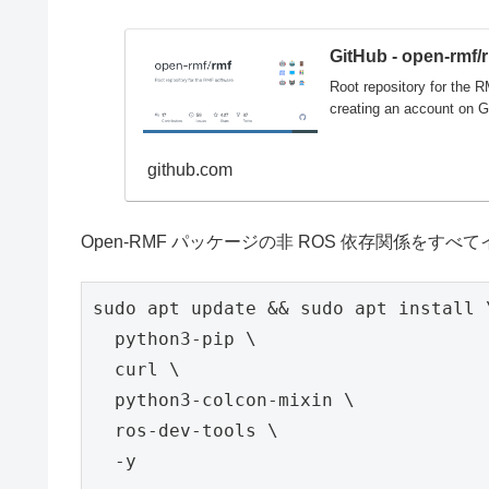
GitHub - open-rmf/r
Root repository for the 
creating an account on G
github.com
Open-RMF パッケージの非 ROS 依存関係をす
sudo apt update && sudo apt install \
  python3-pip \

  curl \

  python3-colcon-mixin \

  ros-dev-tools \

  -y
