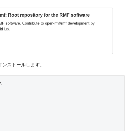
mf: Root repository for the RMF software
RMF software. Contribute to open-rmf/rmf development by
itHub.
べてインストールします。

