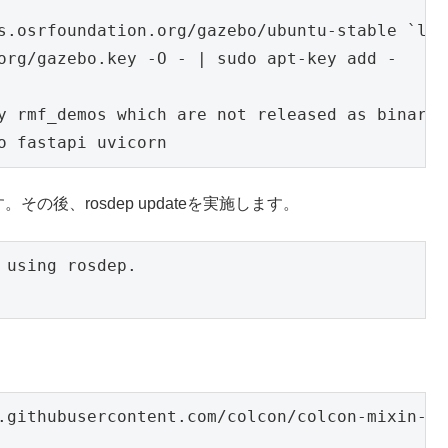
s.osrfoundation.org/gazebo/ubuntu-stable `lsb
org/gazebo.key -O - | sudo apt-key add -

y rmf_demos which are not released as binaries
o fastapi uvicorn
す。その後、rosdep updateを実施します。
 using rosdep.
.githubusercontent.com/colcon/colcon-mixin-re