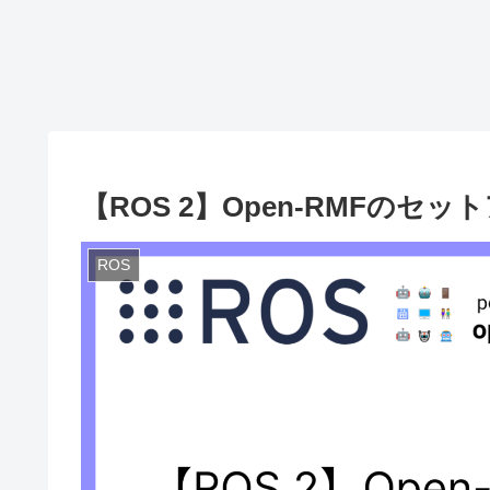
【ROS 2】Open-RMFのセッ
ROS